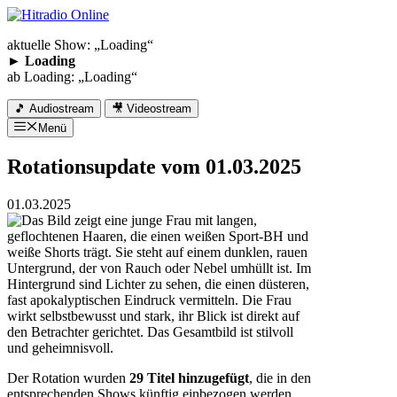
Zum
Inhalt
aktuelle Show: „
Loading
“
springen
►
Loading
ab
Loading
: „
Loading
“
🎵 Audiostream
🎥 Videostream
Menü
Rotationsupdate vom 01.03.2025
01.03.2025
Der Rotation wurden
29 Titel hinzugefügt
, die in den
entsprechenden Shows künftig einbezogen werden.